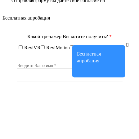
Отправляя форму вы даете свое согласие на
обработку
персональных данных
Бесплатная апробация
Какой тренажер Вы хотите получить?
*
ReviVR
ReviMotion
ReviSide
ReviStabix
Бесплатная
апробация