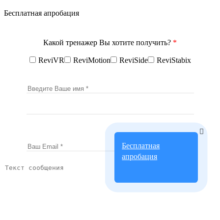
Бесплатная апробация
Какой тренажер Вы хотите получить?
*
ReviVR
ReviMotion
ReviSide
ReviStabix
Бесплатная
апробация