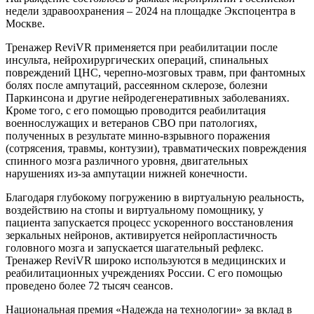
недели здравоохранения – 2024 на площадке Экспоцентра в
Москве.
Тренажер ReviVR применяется при реабилитации после
инсульта, нейрохирургических операций, спинальных
повреждений ЦНС, черепно-мозговых травм, при фантомных
болях после ампутаций, рассеянном склерозе, болезни
Паркинсона и другие нейродегенеративных заболеваниях.
Кроме того, с его помощью проводится реабилитация
военнослужащих и ветеранов СВО при патологиях,
полученных в результате минно-взрывного поражения
(сотрясения, травмы, контузии), травматических повреждения
спинного мозга различного уровня, двигательных
нарушениях из-за ампутации нижней конечности.
Благодаря глубокому погружению в виртуальную реальность,
воздействию на стопы и виртуальному помощнику, у
пациента запускается процесс ускоренного восстановления
зеркальных нейронов, активируется нейропластичность
головного мозга и запускается шагательный рефлекс.
Т
ренажер
ReviVR
широко используются в медицинских и
реабилитационных учреждениях России. С его помощью
проведено более 72 тысяч сеансов
.
Национальная премия «Надежда на технологии» за вклад в