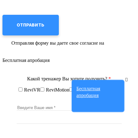
Отправляя форму вы даете свое согласие на
обработку
персональных данных
Бесплатная апробация
Какой тренажер Вы хотите получить?
*
Бесплатная
ReviVR
ReviMotion
ReviSide
ReviStabix
апробация