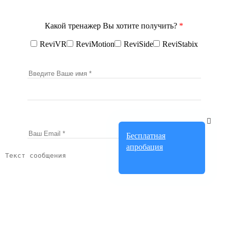
Какой тренажер Вы хотите получить?
*
ReviVR
ReviMotion
ReviSide
ReviStabix
Бесплатная
апробация