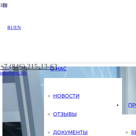
Главная
Новости
Уникальность диагностики в тренажерах ReviVR, ReviMotion и
RU
EN
Уникальность диагнос
ReviSide отметили на
+7 (846) 215-13-63
О НАС
info@revi.life
НОВОСТИ
ПР
ОТЗЫВЫ
ДОКУМЕНТЫ
R