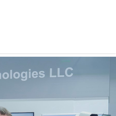
VR, ReviMotion и
ке в Казахстане