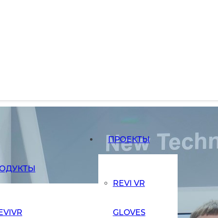
 ReviSide отметили на международной выставке в Казахстане
тики в тренажерах Revi
 международной выстав
ПРОЕКТЫ
ОДУКТЫ
REVI VR
EVIVR
GLOVES