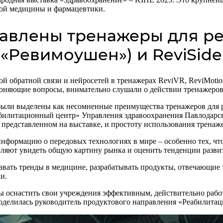
кой медицины и фармацевтики.
тавлены тренажеры для ре
 («Ревимоушен») и ReviSide
й обратной связи и нейросетей в тренажерах ReviVR, ReviMotion
тоняющие вопросы, внимательно слушали о действии тренажеров
были выделены как несомненные преимущества тренажеров для 
билитационный центр» Управления здравоохранения Павлодарск
представленном на выставке, и простоту использования тренаж
информацию о передовых технологиях в мире – особенно тех, чт
ляют увидеть общую картину рынка и оценить тенденции развит
авать тренды в медицине, разрабатывать продукты, отвечающие
и.
ы оснастить свои учреждения эффективным, действительно рабо
поделилась руководитель продуктового направления «Реабилитац